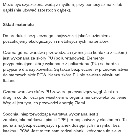
Może być czyszczona wodą z mydłem, przy pomocy szmatki lub
gąbki (nie używać szorstkich gąbek).
Skład materiału
Do produkcji bezpiecznego i najwyższej jakości uziemienia
poszukujemy ekologicznych i nietoksycznych materiałów.
Czarna górna warstwa przewodząca (w miejscu kontaktu z ciałem)
jest wykonana ze skóry PU (poliuretanowej). Elementy
przypominające skórę wykonane z poliuretanu (PU) są bardzo
przyjazne dla użytkownika. Są także bezpieczne, w przeciwieństwie
do starszych skór PCW. Nasza skóra PU nie zawiera winylu ani
ftalanu.
Czarna warstwa skóry PU zawiera przewodzący węgl. Jest on
drugim co do ilości pierwiastkiem w organizmie człowieka po tlenie.
Węgiel jest tym, co przewodzi energię Ziemi.
Spodnia, nieprzewodząca warstwa wykonana jest z
zamkniętokomórkowej pianki TPE (termoplastyczny elastomer). To
jedna z najbezpieczniejszych pianek dostępnych na rynku, bez
lateksu i PCW. Jest to ten sam rodzaj pianki, który stosuje się w