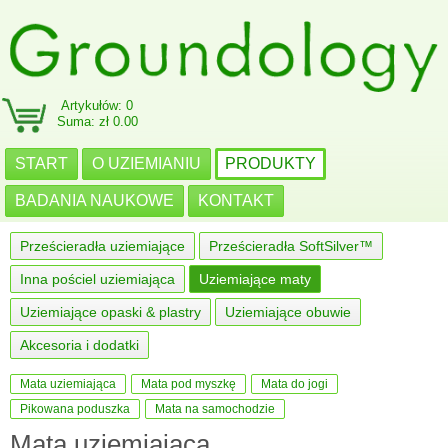
Artykułów: 0
Suma: zł 0.00
START
O UZIEMIANIU
PRODUKTY
BADANIA NAUKOWE
KONTAKT
Prześcieradła uziemiające
Prześcieradła SoftSilver™
Inna pościel uziemiająca
Uziemiające maty
Uziemiające opaski & plastry
Uziemiające obuwie
Akcesoria i dodatki
Mata uziemiająca
Mata pod myszkę
Mata do jogi
Pikowana poduszka
Mata na samochodzie
Mata uziemiająca