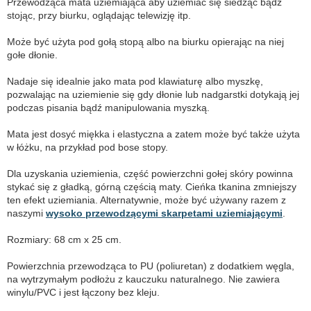
Przewodząca mata uziemiająca aby uziemiać się siedząc bądź
stojąc, przy biurku, oglądając telewizję itp.
Może być użyta pod gołą stopą albo na biurku opierając na niej
gołe dłonie.
Nadaje się idealnie jako mata pod klawiaturę albo myszkę,
pozwalając na uziemienie się gdy dłonie lub nadgarstki dotykają jej
podczas pisania bądź manipulowania myszką.
Mata jest dosyć miękka i elastyczna a zatem może być także użyta
w łóżku, na przykład pod bose stopy.
Dla uzyskania uziemienia, część powierzchni gołej skóry powinna
stykać się z gładką, górną częścią maty. Cieńka tkanina zmniejszy
ten efekt uziemiania. Alternatywnie, może być używany razem z
naszymi
wysoko przewodzącymi skarpetami uziemiającymi
.
Rozmiary: 68 cm x 25 cm.
Powierzchnia przewodząca to PU (poliuretan) z dodatkiem węgla,
na wytrzymałym podłożu z kauczuku naturalnego. Nie zawiera
winylu/PVC i jest łączony bez kleju.