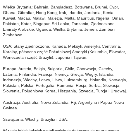
Wielka Brytania: Bahrain, Bangladesz, Botswana, Brunei, Cypr,
Ghana, Gibraltar, Hong Kong, Irak, Irlandia, Jordania, Kenia,
Kuwait, Macau, Malawi, Malezja, Malta, Mauritius, Nigeria, Oman,
Pakistan, Katar, Singapur, Sri Lanka, Tanzania, Zjednoczone
Emiraty Arabskie, Uganda, Wielka Brytania, Jemen, Zambia i
Zimbabwe.
USA: Stany Zjednoczone, Kanada, Meksyk, Ameryka Centralna,
Karaiby, północna część Południowej Ameryki (Kolumbia, Ekwador,
Wenezuela i część Brazylii), Japonia i Tajwan.
Europa: Austria, Belgia, Bułgaria, Chile, Chorwacja, Czechy,
Estonia, Finlandia, Francja, Niemcy, Grecja, Węgry, Islandia,
Indonezja, Włochy, Łotwa, Litwa, Luksemburg, Holandia, Norwegia,
Pakistan, Polska, Portugalia, Rumunia, Rosja, Serbia, Słowacja,
Słowenia, Południowa Korea, Hiszpania, Szwecja, Turcja i Urugwaj.
Austrazja: Australia, Nowa Zelandia, Fiji, Argentyna i Papua Nowa
Gwinea.
Szwajcaria, Włochy, Brazylia i USA.
W razie jakichkolwiek wątpliwościach dotyczących poprawnego