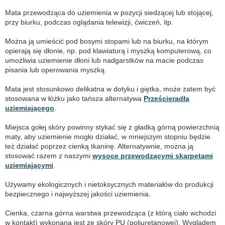
Mata przewodząca do uziemienia w pozycji siedzącej lub stojącej,
przy biurku, podczas oglądania telewizji, ćwiczeń, itp.
Można ją umieścić pod bosymi stopami lub na biurku, na którym
opierają się dłonie, np. pod klawiaturą i myszką komputerową, co
umożliwia uziemienie dłoni lub nadgarstków na macie podczas
pisania lub operowania myszką.
Mata jest stosunkowo delikatna w dotyku i giętka, może zatem być
stosowana w łóżku jako tańsza alternatywa
Prześcieradła
uziemiającego
.
Miejsca gołej skóry powinny stykać się z gładką górną powierzchnią
maty, aby uziemienie mogło działać, w mniejszym stopniu będzie
też działać poprzez cienką tkaninę. Alternatywnie, można ją
stosować razem z naszymi
wysoce przewodzącymi skarpetami
uziemiającymi
.
Używamy ekologicznych i nietoksycznych materiałów do produkcji
bezpiecznego i najwyższej jakości uziemienia.
Cienka, czarna górna warstwa przewodząca (z którą ciało wchodzi
w kontakt) wykonana jest ze skóry PU (poliuretanowej). Wyglądem