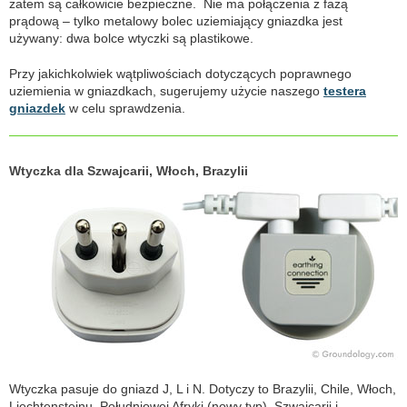
zatem są całkowicie bezpieczne. Nie ma połączenia z fazą
prądową – tylko metalowy bolec uziemiający gniazdka jest
używany: dwa bolce wtyczki są plastikowe.
Przy jakichkolwiek wątpliwościach dotyczących poprawnego
uziemienia w gniazdkach, sugerujemy użycie naszego
testera
gniazdek
w celu sprawdzenia.
Wtyczka dla Szwajcarii, Włoch, Brazylii
Wtyczka pasuje do gniazd J, L i N. Dotyczy to Brazylii, Chile, Włoch,
Liechtensteinu, Południowej Afryki (nowy typ), Szwajcarii i