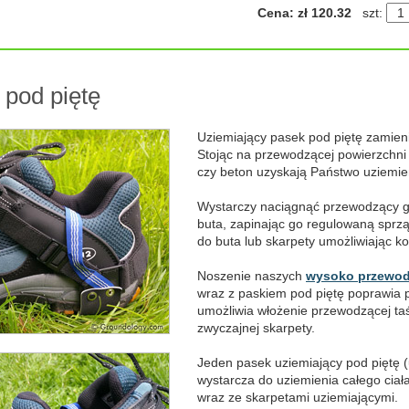
Cena: zł 120.32
szt:
 pod piętę
Uziemiający pasek pod piętę zamieni
Stojąc na przewodzącej powierzchni t
czy beton uzyskają Państwo uziemie
Wystarczy naciągnąć przewodzący 
buta, zapinając go regulowaną sprz
do buta lub skarpety umożliwiając ko
Noszenie naszych
wysoko przewod
wraz z paskiem pod piętę poprawia p
umożliwia włożenie przewodzącej t
zwyczajnej skarpety.
Jeden pasek uziemiający pod piętę (
wystarcza do uziemienia całego ciał
wraz ze skarpetami uziemiającymi.