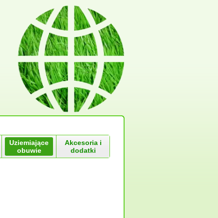
Uziemiające
Akcesoria i
obuwie
dodatki