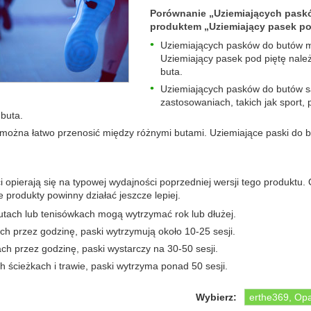
Porównanie „Uziemiających pask
produktem „Uziemiający pasek po
Uziemiających pasków do butów m
Uziemiający pasek pod piętę nal
buta.
Uziemiających pasków do butów są
zastosowaniach, takich jak sport
buta.
 można łatwo przenosić między różnymi butami. Uziemiające paski do 
 opierają się na typowej wydajności poprzedniej wersji tego produktu.
 produkty powinny działać jeszcze lepiej.
utach lub tenisówkach mogą wytrzymać rok lub dłużej.
ch przez godzinę, paski wytrzymują około 10-25 sesji.
h przez godzinę, paski wystarczy na 30-50 sesji.
 ścieżkach i trawie, paski wytrzyma ponad 50 sesji.
Wybierz: