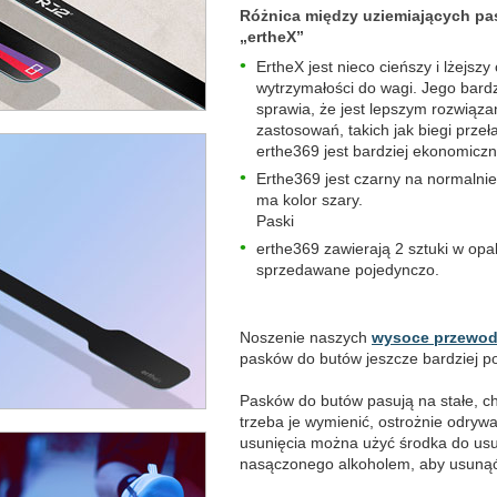
Różnica między uziemiających pa
„ertheX”
ErtheX jest nieco cieńszy i lżejs
wytrzymałości do wagi. Jego bardzo
sprawia, że jest lepszym rozwiąz
zastosowań, takich jak biegi prze
erthe369 jest bardziej ekonomicz
Erthe369 jest czarny na normalni
ma kolor szary.
Paski
erthe369 zawierają 2 sztuki w opa
sprzedawane pojedynczo.
Noszenie naszych
wysoce przewod
pasków do butów jeszcze bardziej p
Pasków do butów pasują na stałe, c
trzeba je wymienić, ostrożnie odryw
usunięcia można użyć środka do usu
nasączonego alkoholem, aby usunąć n