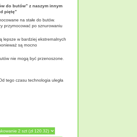
ów do butów” z naszym innym
d piętę”
ocowane na stałe do butów.
eży przymocować po sznurowaniu
 lepsze w bardziej ekstremalnych
, ponieważ są mocno
butów nie mogą być przenoszone.
 Od tego czasu technologia uległa