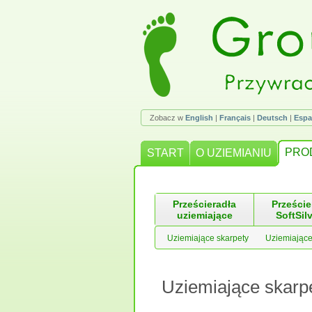
Zobacz w
English
|
Français
|
Deutsch
|
Espa
PRO
START
O UZIEMIANIU
Prześcieradła
Przeście
uziemiające
SoftSil
Uziemiające skarpety
Uziemiające
Uziemiające skarp