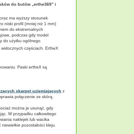
sków do butów „erthe369” i
zy oraz ma wyższy stosunek
 niski profil (mniej niż 1 mm)
aniem do ekstremalnych
łajowe, podczas gdy model
ny do użytku ogólnego.
e widocznych częściach. ErtheX
kowaniu. Paski ertheX są
zących skarpet uziemiających
z
oprawia połączenie ze skórą.
hociaż można je usunąć, gdy
ając. W przypadku całkowitego
wania naklejek lub wacika
iewielkie pozostałości kleju.