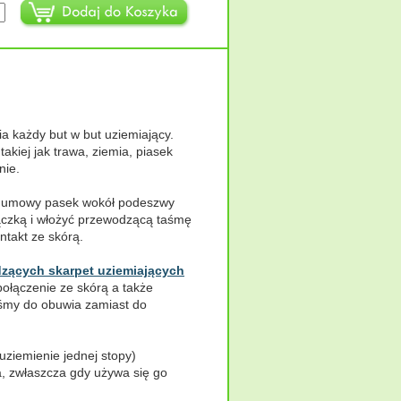
a każdy but w but uziemiający.
akiej jak trawa, ziemia, piasek
nie.
gumowy pasek wokół podeszwy
ączką i włożyć przewodzącą taśmę
ntakt ze skórą.
zących skarpet uziemiających
ołączenie ze skórą a także
aśmy do obuwia zamiast do
uziemienie jednej stopy)
a, zwłaszcza gdy używa się go