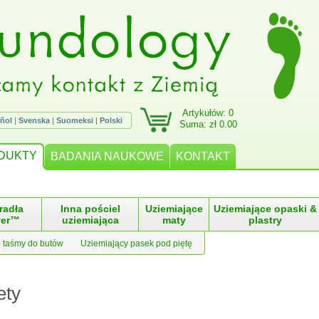
Artykułów: 0
ñol
|
Svenska
|
Suomeksi
|
Polski
Suma: zł 0.00
DUKTY
BADANIA NAUKOWE
KONTAKT
radła
Inna pościel
Uziemiające
Uziemiające opaski &
ver™
uziemiająca
maty
plastry
 taśmy do butów
Uziemiający pasek pod piętę
ety