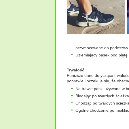
przymocowane do podeszwy 
Uziemiający pasek pod piętę
Trwałość
Poniższe dane dotyczące trwałości
poprawie i oczekuje się, że obecne
Na trawie paski używane w b
Biegając po twardych ścieżka
Chodząc po twardych ścieżkac
Ogólne chodzenie po miękkich