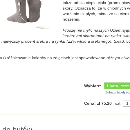
także odbija ciepło ciała (promieni
skóry. Oznacza to, że w chłodnych 
wrażenie ciepłych, mimo że są cien
noszeniu.
Proszę nie mylić naszych Uziemiając
‘srebrnymi skarpetami’ na rynku: wi
ą najwyższy procent srebra na rynku (22% włókna srebrnego). Skład: 
m (zróżnicowanie kolorów na zdjęciach jest spowodowane różnym oświ
Wybierz:
Zobacz tabelę r
Cena: zł 75.20
szt:
 do butów