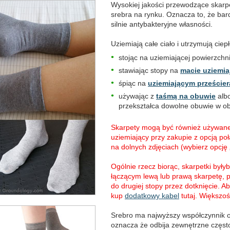
Wysokiej jakości przewodzące skarp
srebra na rynku. Oznacza to, że ba
silnie antybakteryjne własności.
Uziemiają całe ciało i utrzymują ciep
stojąc na uziemiającej powierzchn
stawiając stopy na
macie uziemia
śpiąc na
uziemiającym prześcier
używając z
taśmą na obuwie
alb
przekształca dowolne obuwie w ob
Skarpety mogą być również używane
uziemiający przy zakupie z opcją po
na dolnych zdjęciach (wybierz opcję 
Ogólnie rzecz biorąc, skarpetki by
łączącym lewą lub prawą skarpetę, 
do drugiej stopy przez dotknięcie. A
kup
dodatkowy kabel
tutaj. Większoś
Srebro ma najwyższy współczynnik od
oznacza że odbija zewnętrzne często