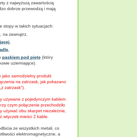
ety z najwyższą zawartością
rdzo dobrze przewodzą i mają
łe stopy w takich sytuacjach:
i, na zewnątrz,
jącej
,
adle
,
o
paskiem pod piętę
(który
uwie uziemiające).
 jako samodzielny produkt
łączenia na zatrzask, jak pokazano
„z zatrzask”).
łyby używane z pojedynczym kablem
przy czym połączenie przechodziło
by używać obu skarpet niezależnie,
ć wtyczek mieści 2 kable.
bicia ze wszystkich metali, co
tliwości elektromagnetyczne, a