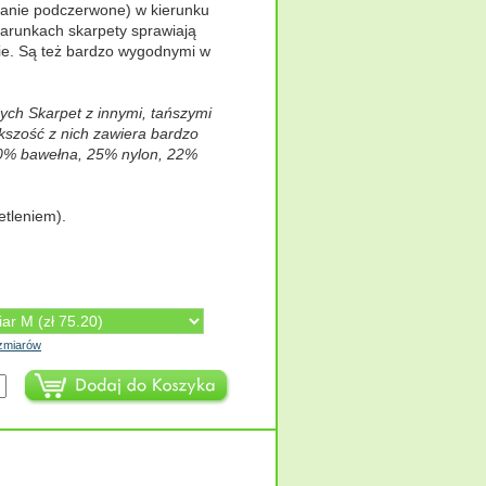
owanie podczerwone) w kierunku
warunkach skarpety sprawiają
kie. Są też bardzo wygodnymi w
ych Skarpet z innymi, tańszymi
ększość z nich zawiera bardzo
50% bawełna, 25% nylon, 22%
etleniem).
ozmiarów