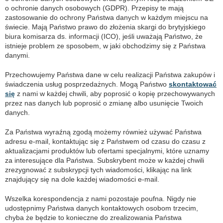
o ochronie danych osobowych (GDPR). Przepisy te mają
zastosowanie do ochrony Państwa danych w każdym miejscu na
świecie. Mają Państwo prawo do złożenia skargi do brytyjskiego
biura komisarza ds. informacji (ICO), jeśli uważają Państwo, że
istnieje problem ze sposobem, w jaki obchodzimy się z Państwa
danymi.
Przechowujemy Państwa dane w celu realizacji Państwa zakupów i
świadczenia usług posprzedażnych. Mogą Państwo
skontaktować
się
z nami w każdej chwili, aby poprosić o kopię przechowywanych
przez nas danych lub poprosić o zmianę albo usunięcie Twoich
danych.
Za Państwa wyraźną zgodą możemy również używać Państwa
adresu e-mail, kontaktując się z Państwem od czasu do czasu z
aktualizacjami produktów lub ofertami specjalnymi, które uznamy
za interesujące dla Państwa. Subskrybent może w każdej chwili
zrezygnować z subskrypcji tych wiadomości, klikając na link
znajdujący się na dole każdej wiadomości e-mail.
Wszelka korespondencja z nami pozostaje poufna. Nigdy nie
udostępnimy Państwa danych kontaktowych osobom trzecim,
chyba że będzie to konieczne do zrealizowania Państwa