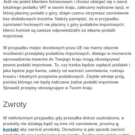
Jeśli nie jesteś klientem biznesowym i chcesz ubiegać się o zwrot
lokalnego podatku VAT w swoim kraju, zalecamy wybranie opcji, w
której płacimy podatki z góry, dzięki czemu otrzymasz zamówienie
bez dodatkowych kosztów. Należy pamiętać, że w przypadku
zamówień hurtowych nie płacimy z góry podatków importowych;
klienci hurtowi są zawsze odpowiedzialni za własne podatki
importowe.
W przypadku miejsc docelowych poza UE nie mamy obecnie
możliwości przedpłaty podatków importowych, dlatego w momencie
wprowadzenia towarów do Twojego kraju mogą obowiązywać
pewne podatki importowe. To, czy trzeba będzie zapłacić podatek i
jaka będzie jego kwota, zależy od wartości zamówienia, rodzaju
towaru i lokalnych przepisów podatkowych. Zwykle istnieje próg,
poniżej którego nie będą naliczane żadne podatki importowe.
Sprawdź przepisy obowiązujące w Twoim kraju.
Zwroty
W niefortunnym przypadku gdy przesyłka dotrze uszkodzona, a
produkty nie działają bądź są inne niż zamówione, prosimy
o
kontakt
aby zwrócić produkty. Doradzimy w jaki sposób zwrócić
produkty do nas i pokryjemy tego koszty. Zaoferujemy także wybór