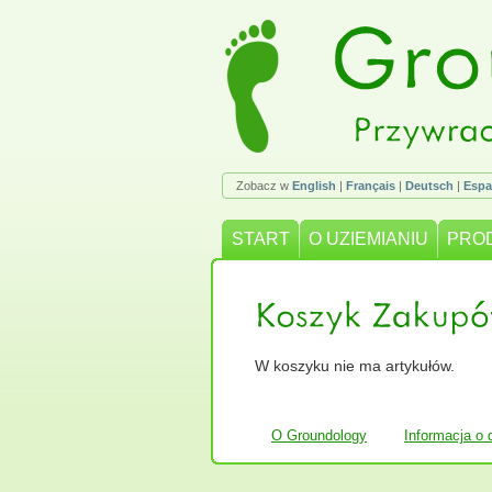
Zobacz w
English
|
Français
|
Deutsch
|
Espa
START
O UZIEMIANIU
PRO
W koszyku nie ma artykułów.
O Groundology
Informacja o 