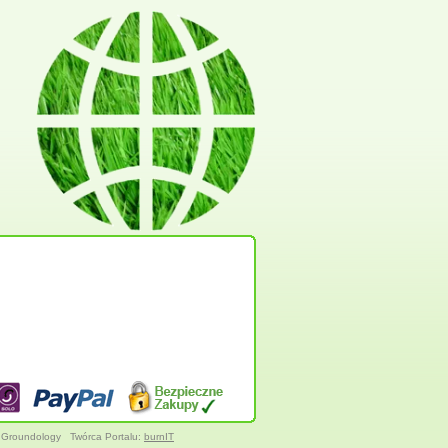
 Groundology
Twórca Portalu:
burnIT