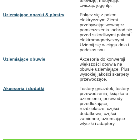
telewizję, medytując,
ćwicząc jogę itp.
Uziemiające opaski & plastry
Połącz się z polem
elektrycznym Ziemi
przebywając wewnątrz
pomieszczenia. ochroń się
przed szkodliwymi polami
elektromagnetycznymi.
Uziemij się w ciągu dnia i
podczas snu.
Uziemiające obuwie
Akcesoria do konwersji
większości obuwia na
obuwie uziemiające. Plus
wysokiej jakości skarpety
przewodzące.
Akcesoria i dodatki
Testery gniazdek, testery
przewodzenia, książka o
uziemieniu, przewody
przedłużające,
rozdzielacze, części
dodatkowe, części
zamienne, uziemiające
wtyczki i adaptery.