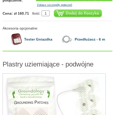
połączenie:
Zobacz szczegóły połączeń
Cena: zł 160.71
Ilość:
Akcesoria opcjonalne:
Tester Gniazdka
Przedłużacz - 6 m
Plastry uziemiające - podwójne