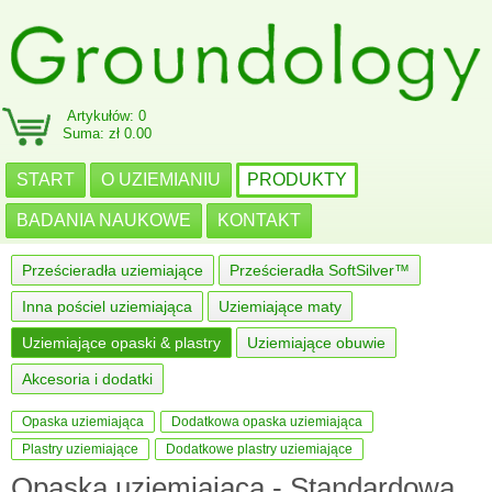
Artykułów: 0
Suma: zł 0.00
START
O UZIEMIANIU
PRODUKTY
BADANIA NAUKOWE
KONTAKT
Prześcieradła uziemiające
Prześcieradła SoftSilver™
Inna pościel uziemiająca
Uziemiające maty
Uziemiające opaski & plastry
Uziemiające obuwie
Akcesoria i dodatki
Opaska uziemiająca
Dodatkowa opaska uziemiająca
Plastry uziemiające
Dodatkowe plastry uziemiające
Opaska uziemiająca - Standardowa