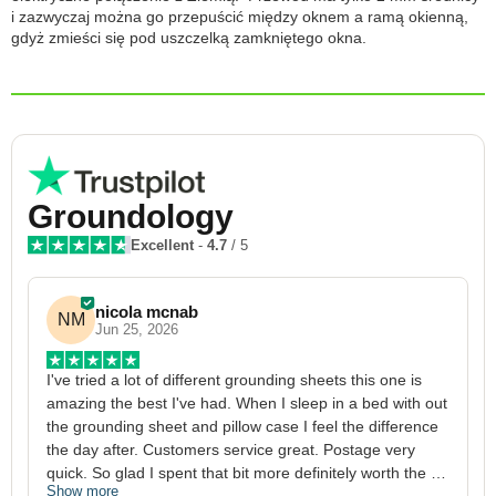
i zazwyczaj można go przepuścić między oknem a ramą okienną,
gdyż zmieści się pod uszczelką zamkniętego okna.
Groundology
Excellent
-
4.7
/ 5
nicola mcnab
NM
Jun 25, 2026
I've tried a lot of different grounding sheets this one is 
I
amazing the best I've had. When I sleep in a bed with out 
1
the grounding sheet and pillow case I feel the difference 
g
the day after. Customers service great. Postage very 
h
quick. So glad I spent that bit more definitely worth the 
w
Show more
S