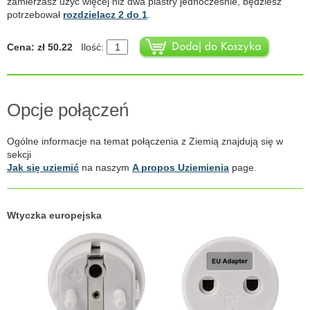
zamierzasz użyć więcej niż dwa plastry jednocześnie, będziesz
potrzebował
rozdzielacz 2 do 1
.
Cena: zł 50.22
Ilość:
Opcje połączeń
Ogólne informacje na temat połączenia z Ziemią znajdują się w
sekcji
Jak się uziemić
na naszym
A propos Uziemienia
page.
Wtyczka europejska