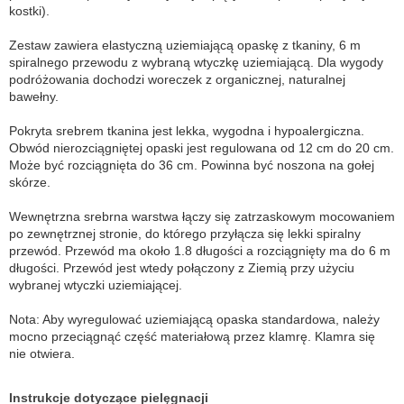
kostki).
Zestaw zawiera elastyczną uziemiającą opaskę z tkaniny, 6 m
spiralnego przewodu z wybraną wtyczkę uziemiającą. Dla wygody
podróżowania dochodzi woreczek z organicznej, naturalnej
bawełny.
Pokryta srebrem tkanina jest lekka, wygodna i hypoalergiczna.
Obwód nierozciągniętej opaski jest regulowana od 12 cm do 20 cm.
Może być rozciągnięta do 36 cm. Powinna być noszona na gołej
skórze.
Wewnętrzna srebrna warstwa łączy się zatrzaskowym mocowaniem
po zewnętrznej stronie, do którego przyłącza się lekki spiralny
przewód. Przewód ma około 1.8 długości a rozciągnięty ma do 6 m
długości. Przewód jest wtedy połączony z Ziemią przy użyciu
wybranej wtyczki uziemiającej.
Nota: Aby wyregulować uziemiającą opaska standardowa, należy
mocno przeciągnąć część materiałową przez klamrę. Klamra się
nie otwiera.
Instrukcje dotyczące pielęgnacji