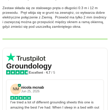
Zestaw składa się ze stalowego pręta o długości 0.3 m i 12 m
przewodu. Pręt wbija się w grunt na zewnątrz, co wytwarza dobre
elektryczne połączenie z Ziemią. Przewód ma tylko 2 mm średnicy
i zazwyczaj można go przepuścić między oknem a ramą okienną,
gdyż zmieści się pod uszczelką zamkniętego okna.
Groundology
Excellent
-
4.7
/ 5
nicola mcnab
NM
Jun 25, 2026
I've tried a lot of different grounding sheets this one is 
I
amazing the best I've had. When I sleep in a bed with out 
1