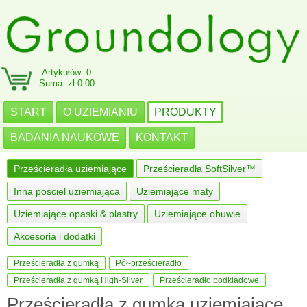
Artykułów: 0
Suma: zł 0.00
START
O UZIEMIANIU
PRODUKTY
BADANIA NAUKOWE
KONTAKT
Prześcieradła uziemiające
Prześcieradła SoftSilver™
Inna pościel uziemiająca
Uziemiające maty
Uziemiające opaski & plastry
Uziemiające obuwie
Akcesoria i dodatki
Prześcieradła z gumką
Pół-prześcieradło
Prześcieradła z gumką High-Silver
Prześcieradło podkładowe
Prześcieradła z gumką uziemiające