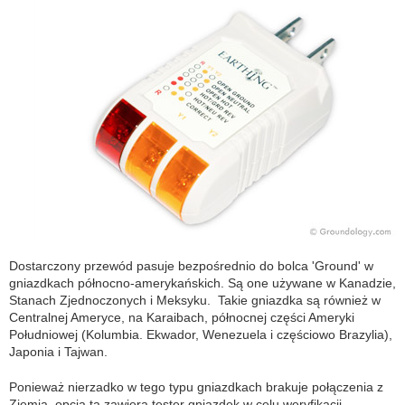
Dostarczony przewód pasuje bezpośrednio do bolca 'Ground' w
gniazdkach północno-amerykańskich. Są one używane w Kanadzie,
Stanach Zjednoczonych i Meksyku. Takie gniazdka są również w
Centralnej Ameryce, na Karaibach, północnej części Ameryki
Południowej (Kolumbia. Ekwador, Wenezuela i częściowo Brazylia),
Japonia i Tajwan.
Ponieważ nierzadko w tego typu gniazdkach brakuje połączenia z
Ziemią, opcja ta zawiera tester gniazdek w celu weryfikacji