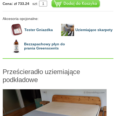
Cena: zł 733.24
szt:
Akcesoria opcjonalne:
Tester Gniazdka
Uziemiające skarpety
Bezzapachowy płyn do
prania Greenscents
Prześcieradło uziemiające
podkładowe