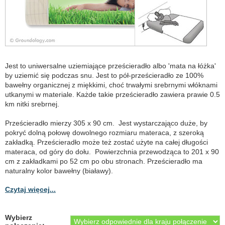
Jest to uniwersalne uziemiające prześcieradło albo 'mata na łóżka'
by uziemić się podczas snu. Jest to pół-prześcieradło ze 100%
bawełny organicznej z miękkimi, choć trwałymi srebrnymi włóknami
utkanymi w materiale. Każde takie prześcieradło zawiera prawie 0.5
km nitki srebrnej.
Prześcieradło mierzy 305 x 90 cm. Jest wystarczająco duże, by
pokryć dolną połowę dowolnego rozmiaru materaca, z szeroką
zakładką. Prześcieradło może też zostać użyte na całej długości
materaca, od góry do dołu. Powierzchnia przewodząca to 201 x 90
cm z zakładkami po 52 cm po obu stronach. Prześcieradło ma
naturalny kolor bawełny (białawy).
Czytaj więcej...
Wybierz