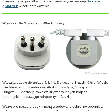
uziemienia w gniazdkach, sugerujemy użycie naszego
testera
gniazdek
w celu sprawdzenia.
Wtyczka dla Szwajcarii, Włoch, Brazylii
Wtyczka pasuje do gniazd J, L i N. Dotyczy to Brazylii, Chile, Włoch,
Liechtensteinu, Południowej Afryki (nowy typ), Szwajcarii i
Urugwaju. Można ją również używać w innych krajach
europejskich, usuwając adapter typu J/L/N.
Wszystkie nasze produkty mają wbudowany ochronny opornik a
zatem są całkowicie bezpieczne. Nie ma połączenia z fazą