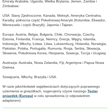
Emiraty Arabskie, Uganda, Wielka Brytania, Jemen, Zambia i
Zimbabwe.
USA: Stany Zjednoczone, Kanada, Meksyk, Ameryka Centralna,
Karaiby, północna część Południowej Ameryki (Kolumbia, Ekwador,
Wenezuela i część Brazylii), Japonia i Tajwan.
Europa: Austria, Belgia, Bułgaria, Chile, Chorwacja, Czechy,
Estonia, Finlandia, Francja, Niemcy, Grecja, Węgry, Islandia,
Indonezja, Włochy, Łotwa, Litwa, Luksemburg, Holandia, Norwegia,
Pakistan, Polska, Portugalia, Rumunia, Rosja, Serbia, Słowacja,
Słowenia, Południowa Korea, Hiszpania, Szwecja, Turcja i Urugwaj.
Austrazja: Australia, Nowa Zelandia, Fiji, Argentyna i Papua Nowa
Gwinea.
Szwajcaria, Włochy, Brazylia i USA.
W razie jakichkolwiek wątpliwościach dotyczących poprawnego
uziemienia w gniazdkach, sugerujemy użycie naszego
Tester
gniazdek (Europa)
w celu sprawdzenia (z odpowiednim
adapterem).