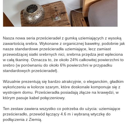
Nasza nowa seria prześcieradeł z gumką uziemiających z wysoką
zawartością srebra. Wykonane z organicznej bawełny, podobnie jak
nasze standardowe prześcieradła uziemiające, lecz zamiast
przewodzącej siatki srebrnych nici, srebrna przędza jest wpleciona
w całą tkaninę. Oznacza to, że około 24% całkowitej powierzchni to
srebro (w porównaniu do około 6% powierzchni w przypadku
standardowych prześcieradeł).
Wizualnie prezentują się bardzo atrakcyjnie, o eleganckim, gładkim
wykończeniu w kolorze szarym, które doskonale komponuje się z
wystrojem domu. Prześcieradła posiadają złącze na krawędzi, w
którym pasuje kabel połączeniowy.
Ten zestaw zawiera wszystko co potrzeba do użycia: uziemiające
prześcieradło, przewód łączący 4.6 m i wybraną wtyczkę do
podłączenia z Ziemią.