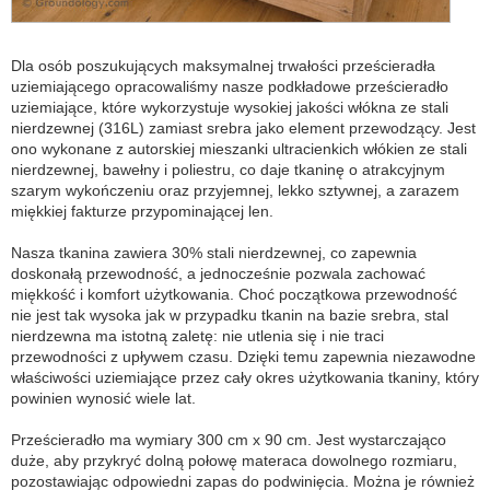
Dla osób poszukujących maksymalnej trwałości prześcieradła
uziemiającego opracowaliśmy nasze podkładowe prześcieradło
uziemiające, które wykorzystuje wysokiej jakości włókna ze stali
nierdzewnej (316L) zamiast srebra jako element przewodzący. Jest
ono wykonane z autorskiej mieszanki ultracienkich włókien ze stali
nierdzewnej, bawełny i poliestru, co daje tkaninę o atrakcyjnym
szarym wykończeniu oraz przyjemnej, lekko sztywnej, a zarazem
miękkiej fakturze przypominającej len.
Nasza tkanina zawiera 30% stali nierdzewnej, co zapewnia
doskonałą przewodność, a jednocześnie pozwala zachować
miękkość i komfort użytkowania. Choć początkowa przewodność
nie jest tak wysoka jak w przypadku tkanin na bazie srebra, stal
nierdzewna ma istotną zaletę: nie utlenia się i nie traci
przewodności z upływem czasu. Dzięki temu zapewnia niezawodne
właściwości uziemiające przez cały okres użytkowania tkaniny, który
powinien wynosić wiele lat.
Prześcieradło ma wymiary 300 cm x 90 cm. Jest wystarczająco
duże, aby przykryć dolną połowę materaca dowolnego rozmiaru,
pozostawiając odpowiedni zapas do podwinięcia. Można je również