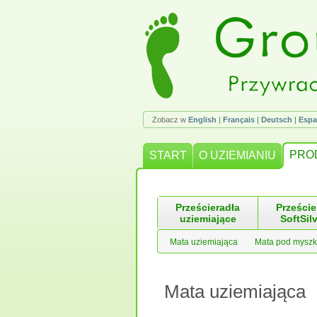
Zobacz w
English
|
Français
|
Deutsch
|
Espa
PRO
START
O UZIEMIANIU
Prześcieradła
Przeście
uziemiające
SoftSil
Mata uziemiająca
Mata pod mysz
Mata uziemiająca