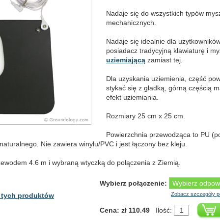
Nadaje się do wszystkich typów mysz
mechanicznych.
Nadaje się idealnie dla użytkownikó
posiadacz tradycyjną klawiaturę i 
uziemiającą
zamiast tej.
Dla uzyskania uziemienia, część pow
stykać się z gładką, górną częścią m
efekt uziemiania.
Rozmiary 25 cm x 25 cm.
Powierzchnia przewodząca to PU (po
turalnego. Nie zawiera winylu/PVC i jest łączony bez kleju.
rzewodem 4.6 m i wybraną wtyczką do połączenia z Ziemią.
Wybierz połączenie:
Zobacz szczegóły p
 tych produktów
Cena: zł 110.49
Ilość: