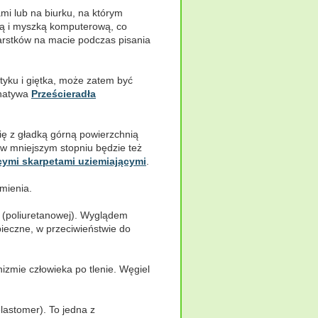
mi lub na biurku, na którym
urą i myszką komputerową, co
arstków na macie podczas pisania
tyku i giętka, może zatem być
rnatywa
Prześcieradła
się z gładką górną powierzchnią
 w mniejszym stopniu będzie też
ymi skarpetami uziemiającymi
.
mienia.
U (poliuretanowej). Wyglądem
ieczne, w przeciwieństwie do
izmie człowieka po tlenie. Węgiel
astomer). To jedna z