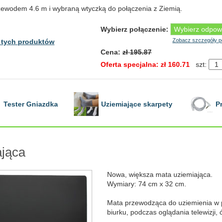
rzewodem 4.6 m i wybraną wtyczką do połączenia z Ziemią.
Wybierz połączenie:
Zobacz szczegóły p
 tych produktów
Cena:
zł 195.87
Oferta specjalna: zł 160.71
szt:
Tester Gniazdka
Uziemiające skarpety
P
ająca
Nowa, większa mata uziemiająca.
Wymiary: 74 cm x 32 cm.
Mata przewodząca do uziemienia w po
biurku, podczas oglądania telewizji, ć