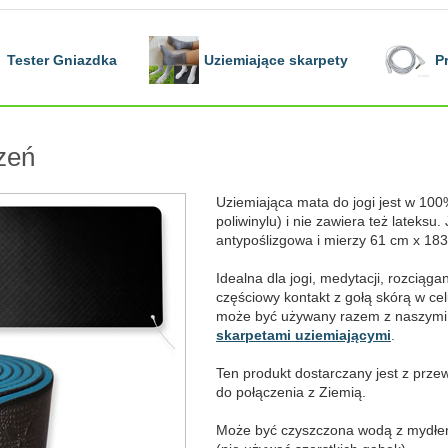
Tester Gniazdka
Uziemiające skarpety
P
czeń
Uziemiająca mata do jogi jest w 10
poliwinylu) i nie zawiera też lateksu.
antypoślizgowa i mierzy 61 cm x 18
Idealna dla jogi, medytacji, rozciągan
częściowy kontakt z gołą skórą w cel
może być używany razem z naszym
skarpetami uziemiającymi
.
Ten produkt dostarczany jest z prz
do połączenia z Ziemią.
Może być czyszczona wodą z mydłem