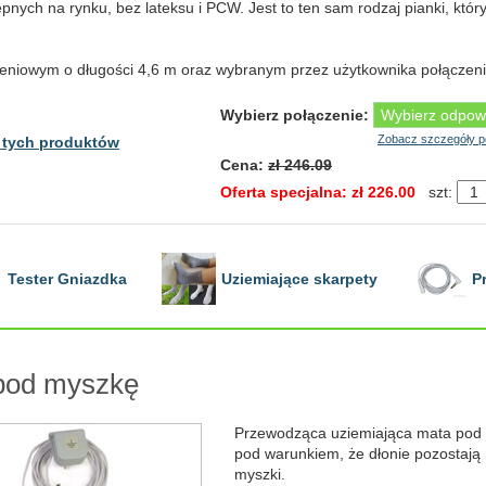
pnych na rynku, bez lateksu i PCW. Jest to ten sam rodzaj pianki, któr
niowym o długości 4,6 m oraz wybranym przez użytkownika połączeni
Wybierz połączenie:
Zobacz szczegóły p
 tych produktów
Cena:
zł 246.09
Oferta specjalna: zł 226.00
szt:
Tester Gniazdka
Uziemiające skarpety
P
 pod myszkę
Przewodząca uziemiająca mata pod 
pod warunkiem, że dłonie pozostają
myszki.