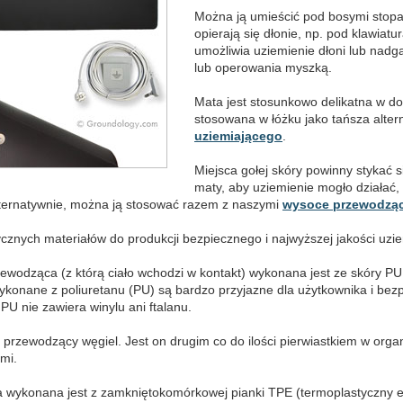
Można ją umieścić pod bosymi stopa
opierają się dłonie, np. pod klawiat
umożliwia uziemienie dłoni lub nadg
lub operowania myszką.
Mata jest stosunkowo delikatna w do
stosowana w łóżku jako tańsza alte
uziemiającego
.
Miejsca gołej skóry powinny stykać 
maty, aby uziemienie mogło działać,
Alternatywnie, można ją stosować razem z naszymi
wysoce przewodząc
cznych materiałów do produkcji bezpiecznego i najwyższej jakości uzie
ewodząca (z którą ciało wchodzi w kontakt) wykonana jest ze skóry P
konane z poliuretanu (PU) są bardzo przyjazne dla użytkownika i bezp
U nie zawiera winylu ani ftalanu.
rzewodzący węgiel. Jest on drugim co do ilości pierwiastkiem w organ
mi.
 wykonana jest z zamkniętokomórkowej pianki TPE (termoplastyczny el