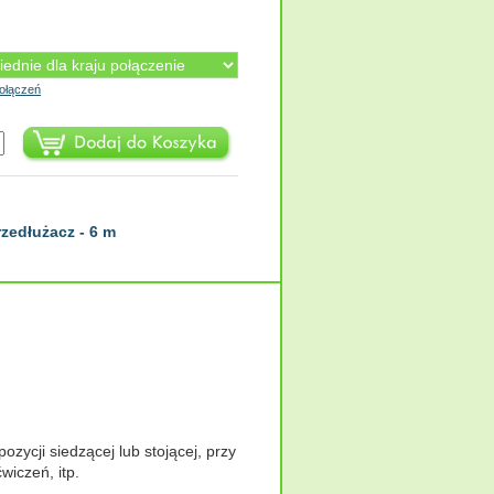
ołączeń
rzedłużacz - 6 m
zycji siedzącej lub stojącej, przy
wiczeń, itp.