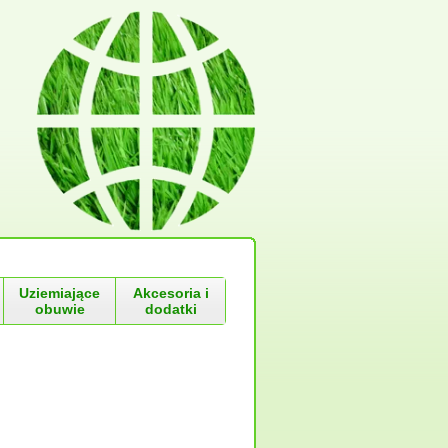
Uziemiające
Akcesoria i
obuwie
dodatki