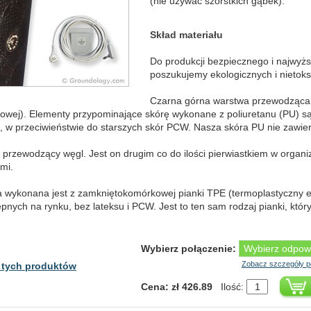
(nie używać szorstkich gąbek).
Skład materiału
Do produkcji bezpiecznego i najwyżs
poszukujemy ekologicznych i nietok
Czarna górna warstwa przewodząca (
owej). Elementy przypominające skórę wykonane z poliuretanu (PU) są
 w przeciwieństwie do starszych skór PCW. Nasza skóra PU nie zawiera
rzewodzący węgl. Jest on drugim co do ilości pierwiastkiem w organiz
mi.
 wykonana jest z zamkniętokomórkowej pianki TPE (termoplastyczny el
pnych na rynku, bez lateksu i PCW. Jest to ten sam rodzaj pianki, któr
Wybierz połączenie:
Zobacz szczegóły p
 tych produktów
Cena: zł 426.89
Ilość: