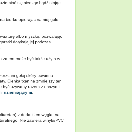
ziemiać się siedząc bądź stojąc,
a biurku opierając na niej gołe
lawiaturę albo myszkę, pozwalając
garstki dotykają jej podczas
.
 a zatem może być także użyta w
ierzchni gołej skóry powinna
aty. Cieńka tkanina zmniejszy ten
oże być używany razem z naszymi
i uziemiającymi
.
liuretan) z dodatkiem węgla, na
uralnego. Nie zawiera winylu/PVC