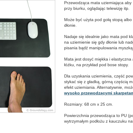
Przewodząca mata uziemiająca aby u
przy biurku, oglądając telewizję itp.
Może być użyta pod gołą stopą albo n
dłonie.
Nadaje się idealnie jako mata pod k
na uziemienie się gdy dłonie lub nad
pisania bądź manipulowania myszką
Mata jest dosyć miękka i elastyczna
łóżku, na przykład pod bose stopy.
Dla uzyskania uziemienia, część pow
stykać się z gładką, górną częścią m
efekt uziemiania. Alternatywnie, m
wysoko przewodzącymi skarpetam
Rozmiary: 68 cm x 25 cm.
Powierzchnia przewodząca to PU (po
wytrzymałym podłożu z kauczuku nat