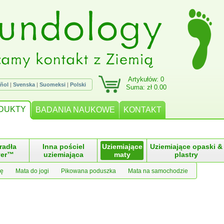
Artykułów: 0
ñol
|
Svenska
|
Suomeksi
|
Polski
Suma: zł 0.00
DUKTY
BADANIA NAUKOWE
KONTAKT
radła
Inna pościel
Uziemiające
Uziemiające opaski &
ver™
uziemiająca
maty
plastry
kę
Mata do jogi
Pikowana poduszka
Mata na samochodzie