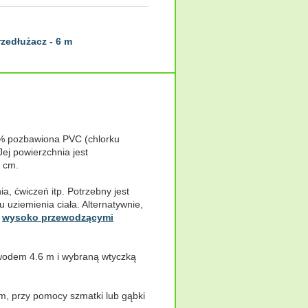
rzedłużacz - 6 m
0% pozbawiona PVC (chlorku
 Jej powierzchnia jest
3 cm.
ia, ćwiczeń itp. Potrzebny jest
u uziemienia ciała. Alternatywnie,
i
wysoko przewodzącymi
ewodem 4.6 m i wybraną wtyczką
, przy pomocy szmatki lub gąbki