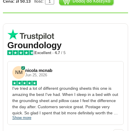
Cena: zł 50.13
Ilość:
Groundology
Excellent
-
4.7
/ 5
nicola mcnab
NM
Jun 25, 2026
I've tried a lot of different grounding sheets this one is 
I
amazing the best I've had. When I sleep in a bed with out 
1
the grounding sheet and pillow case I feel the difference 
g
the day after. Customers service great. Postage very 
h
quick. So glad I spent that bit more definitely worth the 
w
Show more
S
money xx
p
a