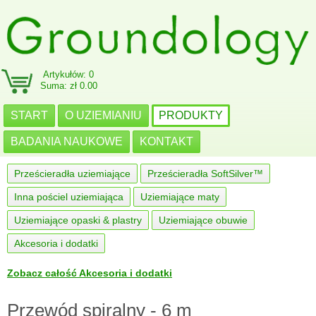
Artykułów: 0
Suma: zł 0.00
START
O UZIEMIANIU
PRODUKTY
BADANIA NAUKOWE
KONTAKT
Prześcieradła uziemiające
Prześcieradła SoftSilver™
Inna pościel uziemiająca
Uziemiające maty
Uziemiające opaski & plastry
Uziemiające obuwie
Akcesoria i dodatki
Zobacz całość Akcesoria i dodatki
Przewód spiralny - 6 m