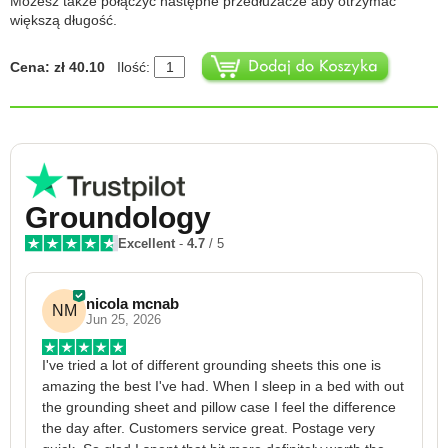
Możesz także połączyć następne przedłużacze aby otrzymać
większą długość.
Cena: zł 40.10
Ilość:
Groundology
Excellent
-
4.7
/ 5
nicola mcnab
NM
Jun 25, 2026
I've tried a lot of different grounding sheets this one is 
I
amazing the best I've had. When I sleep in a bed with out 
1
the grounding sheet and pillow case I feel the difference 
g
the day after. Customers service great. Postage very 
h