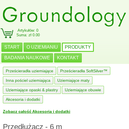
Artykułów: 0
Suma: zł 0.00
START
O UZIEMIANIU
PRODUKTY
BADANIA NAUKOWE
KONTAKT
Prześcieradła uziemiające
Prześcieradła SoftSilver™
Inna pościel uziemiająca
Uziemiające maty
Uziemiające opaski & plastry
Uziemiające obuwie
Akcesoria i dodatki
Zobacz całość Akcesoria i dodatki
Przedłużacz - 6 m