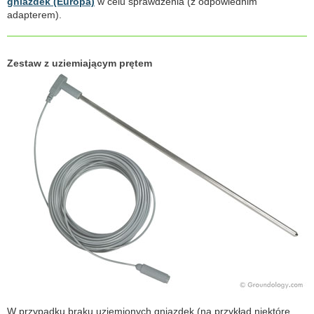
gniazdek (Europa)
w celu sprawdzenia (z odpowiednim
adapterem).
Zestaw z uziemiającym prętem
W przypadku braku uziemionych gniazdek (na przykład niektóre