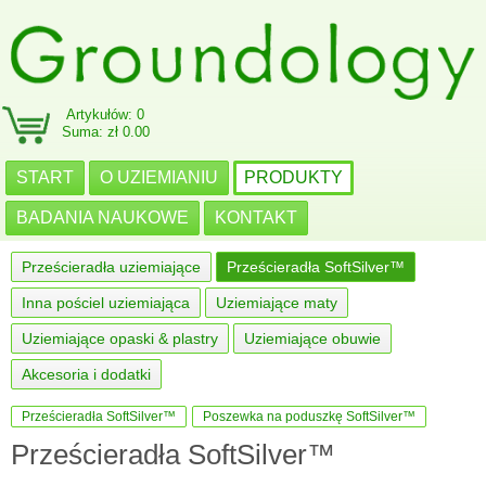
Artykułów: 0
Suma: zł 0.00
START
O UZIEMIANIU
PRODUKTY
BADANIA NAUKOWE
KONTAKT
Prześcieradła uziemiające
Prześcieradła SoftSilver™
Inna pościel uziemiająca
Uziemiające maty
Uziemiające opaski & plastry
Uziemiające obuwie
Akcesoria i dodatki
Prześcieradła SoftSilver™
Poszewka na poduszkę SoftSilver™
Prześcieradła SoftSilver™