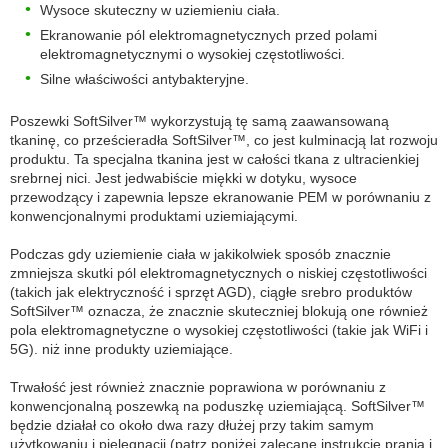
Wysoce skuteczny w uziemieniu ciała.
Ekranowanie pól elektromagnetycznych przed polami
elektromagnetycznymi o wysokiej częstotliwości.
Silne właściwości antybakteryjne.
Poszewki SoftSilver™ wykorzystują tę samą zaawansowaną
tkaninę, co prześcieradła SoftSilver™, co jest kulminacją lat rozwoju
produktu. Ta specjalna tkanina jest w całości tkana z ultracienkiej
srebrnej nici. Jest jedwabiście miękki w dotyku, wysoce
przewodzący i zapewnia lepsze ekranowanie PEM w porównaniu z
konwencjonalnymi produktami uziemiającymi.
Podczas gdy uziemienie ciała w jakikolwiek sposób znacznie
zmniejsza skutki pól elektromagnetycznych o niskiej częstotliwości
(takich jak elektryczność i sprzęt AGD), ciągłe srebro produktów
SoftSilver™ oznacza, że znacznie skuteczniej blokują one również
pola elektromagnetyczne o wysokiej częstotliwości (takie jak WiFi i
5G). niż inne produkty uziemiające.
Trwałość jest również znacznie poprawiona w porównaniu z
konwencjonalną poszewką na poduszkę uziemiającą. SoftSilver™
będzie działał co około dwa razy dłużej przy takim samym
użytkowaniu i pielęgnacji (patrz poniżej zalecane instrukcje prania i