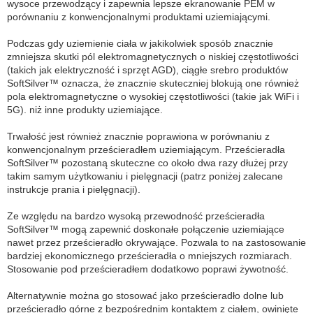
wysoce przewodzący i zapewnia lepsze ekranowanie PEM w
porównaniu z konwencjonalnymi produktami uziemiającymi.
Podczas gdy uziemienie ciała w jakikolwiek sposób znacznie
zmniejsza skutki pól elektromagnetycznych o niskiej częstotliwości
(takich jak elektryczność i sprzęt AGD), ciągłe srebro produktów
SoftSilver™ oznacza, że znacznie skuteczniej blokują one również
pola elektromagnetyczne o wysokiej częstotliwości (takie jak WiFi i
5G). niż inne produkty uziemiające.
Trwałość jest również znacznie poprawiona w porównaniu z
konwencjonalnym prześcieradłem uziemiającym. Prześcieradła
SoftSilver™ pozostaną skuteczne co około dwa razy dłużej przy
takim samym użytkowaniu i pielęgnacji (patrz poniżej zalecane
instrukcje prania i pielęgnacji).
Ze względu na bardzo wysoką przewodność prześcieradła
SoftSilver™ mogą zapewnić doskonałe połączenie uziemiające
nawet przez prześcieradło okrywające. Pozwala to na zastosowanie
bardziej ekonomicznego prześcieradła o mniejszych rozmiarach.
Stosowanie pod prześcieradłem dodatkowo poprawi żywotność.
Alternatywnie można go stosować jako prześcieradło dolne lub
prześcieradło górne z bezpośrednim kontaktem z ciałem, owinięte