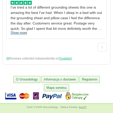
I've tried a lot of different grounding sheets this one is 
I
amazing the best I've had. When I sleep in a bed with out 
1
the grounding sheet and pillow case I feel the difference 
g
the day after. Customers service great. Postage very 
h
quick. So glad I spent that bit more definitely worth the 
w
Show more
S
money xx
p
a
w
w
2
Reviews collected independently on
Trustpilot
3
4
p
c
O Groundology
Informacja o dostawie
Regulamin
5
Mapa serwisu
Treść © 2026 Groundology
Twórca Portalu:
burnIT