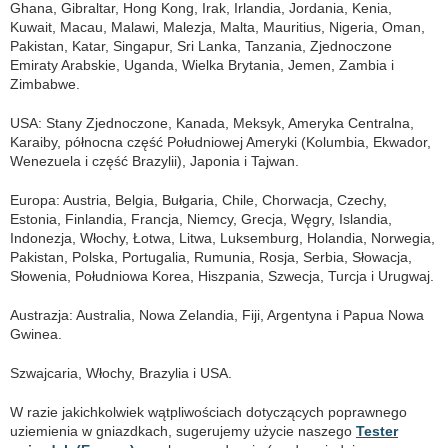
Ghana, Gibraltar, Hong Kong, Irak, Irlandia, Jordania, Kenia,
Kuwait, Macau, Malawi, Malezja, Malta, Mauritius, Nigeria, Oman,
Pakistan, Katar, Singapur, Sri Lanka, Tanzania, Zjednoczone
Emiraty Arabskie, Uganda, Wielka Brytania, Jemen, Zambia i
Zimbabwe.
USA: Stany Zjednoczone, Kanada, Meksyk, Ameryka Centralna,
Karaiby, północna część Południowej Ameryki (Kolumbia, Ekwador,
Wenezuela i część Brazylii), Japonia i Tajwan.
Europa: Austria, Belgia, Bułgaria, Chile, Chorwacja, Czechy,
Estonia, Finlandia, Francja, Niemcy, Grecja, Węgry, Islandia,
Indonezja, Włochy, Łotwa, Litwa, Luksemburg, Holandia, Norwegia,
Pakistan, Polska, Portugalia, Rumunia, Rosja, Serbia, Słowacja,
Słowenia, Południowa Korea, Hiszpania, Szwecja, Turcja i Urugwaj.
Austrazja: Australia, Nowa Zelandia, Fiji, Argentyna i Papua Nowa
Gwinea.
Szwajcaria, Włochy, Brazylia i USA.
W razie jakichkolwiek wątpliwościach dotyczących poprawnego
uziemienia w gniazdkach, sugerujemy użycie naszego
Tester