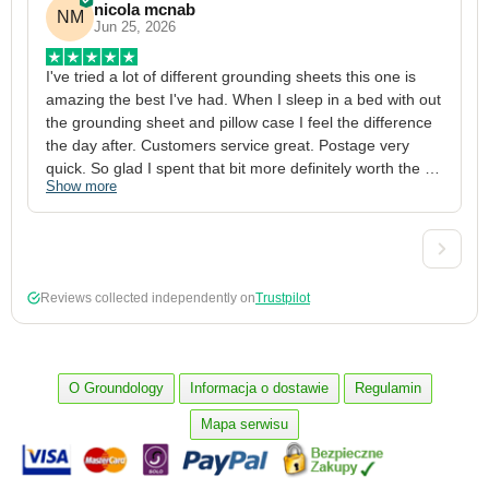
nicola mcnab
NM
Jun 25, 2026
I've tried a lot of different grounding sheets this one is 
I
amazing the best I've had. When I sleep in a bed with out 
1
the grounding sheet and pillow case I feel the difference 
g
the day after. Customers service great. Postage very 
h
quick. So glad I spent that bit more definitely worth the 
w
Show more
S
money xx
p
a
w
w
2
Reviews collected independently on
Trustpilot
3
4
p
c
O Groundology
Informacja o dostawie
Regulamin
5
Mapa serwisu