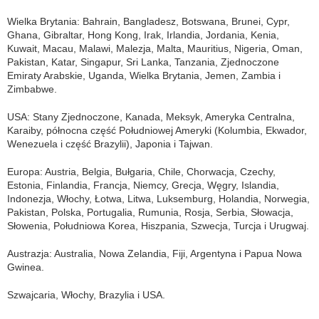
Wielka Brytania: Bahrain, Bangladesz, Botswana, Brunei, Cypr,
Ghana, Gibraltar, Hong Kong, Irak, Irlandia, Jordania, Kenia,
Kuwait, Macau, Malawi, Malezja, Malta, Mauritius, Nigeria, Oman,
Pakistan, Katar, Singapur, Sri Lanka, Tanzania, Zjednoczone
Emiraty Arabskie, Uganda, Wielka Brytania, Jemen, Zambia i
Zimbabwe.
USA: Stany Zjednoczone, Kanada, Meksyk, Ameryka Centralna,
Karaiby, północna część Południowej Ameryki (Kolumbia, Ekwador,
Wenezuela i część Brazylii), Japonia i Tajwan.
Europa: Austria, Belgia, Bułgaria, Chile, Chorwacja, Czechy,
Estonia, Finlandia, Francja, Niemcy, Grecja, Węgry, Islandia,
Indonezja, Włochy, Łotwa, Litwa, Luksemburg, Holandia, Norwegia,
Pakistan, Polska, Portugalia, Rumunia, Rosja, Serbia, Słowacja,
Słowenia, Południowa Korea, Hiszpania, Szwecja, Turcja i Urugwaj.
Austrazja: Australia, Nowa Zelandia, Fiji, Argentyna i Papua Nowa
Gwinea.
Szwajcaria, Włochy, Brazylia i USA.