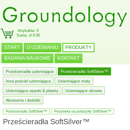
Artykułów: 0
Suma: zł 0.00
START
O UZIEMIANIU
PRODUKTY
BADANIA NAUKOWE
KONTAKT
Prześcieradła uziemiające
Prześcieradła SoftSilver™
Inna pościel uziemiająca
Uziemiające maty
Uziemiające opaski & plastry
Uziemiające obuwie
Akcesoria i dodatki
Prześcieradła SoftSilver™
Poszewka na poduszkę SoftSilver™
Prześcieradła SoftSilver™