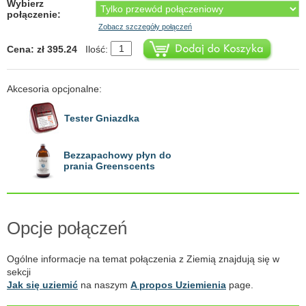
Wybierz
połączenie:
Zobacz szczegóły połączeń
Cena: zł 395.24
Ilość:
Akcesoria opcjonalne:
Tester Gniazdka
Bezzapachowy płyn do
prania Greenscents
Opcje połączeń
Ogólne informacje na temat połączenia z Ziemią znajdują się w
sekcji
Jak się uziemić
na naszym
A propos Uziemienia
page.