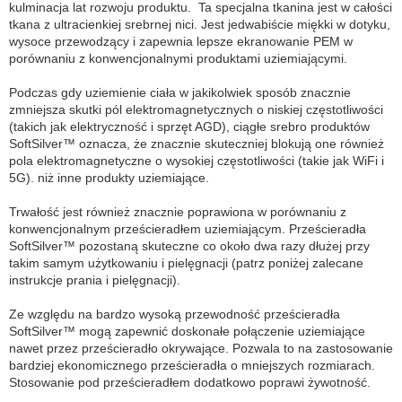
kulminacja lat rozwoju produktu. Ta specjalna tkanina jest w całości
tkana z ultracienkiej srebrnej nici. Jest jedwabiście miękki w dotyku,
wysoce przewodzący i zapewnia lepsze ekranowanie PEM w
porównaniu z konwencjonalnymi produktami uziemiającymi.
Podczas gdy uziemienie ciała w jakikolwiek sposób znacznie
zmniejsza skutki pól elektromagnetycznych o niskiej częstotliwości
(takich jak elektryczność i sprzęt AGD), ciągłe srebro produktów
SoftSilver™ oznacza, że znacznie skuteczniej blokują one również
pola elektromagnetyczne o wysokiej częstotliwości (takie jak WiFi i
5G). niż inne produkty uziemiające.
Trwałość jest również znacznie poprawiona w porównaniu z
konwencjonalnym prześcieradłem uziemiającym. Prześcieradła
SoftSilver™ pozostaną skuteczne co około dwa razy dłużej przy
takim samym użytkowaniu i pielęgnacji (patrz poniżej zalecane
instrukcje prania i pielęgnacji).
Ze względu na bardzo wysoką przewodność prześcieradła
SoftSilver™ mogą zapewnić doskonałe połączenie uziemiające
nawet przez prześcieradło okrywające. Pozwala to na zastosowanie
bardziej ekonomicznego prześcieradła o mniejszych rozmiarach.
Stosowanie pod prześcieradłem dodatkowo poprawi żywotność.