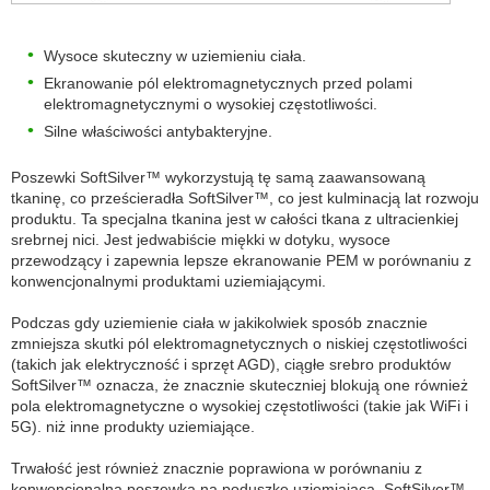
Wysoce skuteczny w uziemieniu ciała.
Ekranowanie pól elektromagnetycznych przed polami
elektromagnetycznymi o wysokiej częstotliwości.
Silne właściwości antybakteryjne.
Poszewki SoftSilver™ wykorzystują tę samą zaawansowaną
tkaninę, co prześcieradła SoftSilver™, co jest kulminacją lat rozwoju
produktu. Ta specjalna tkanina jest w całości tkana z ultracienkiej
srebrnej nici. Jest jedwabiście miękki w dotyku, wysoce
przewodzący i zapewnia lepsze ekranowanie PEM w porównaniu z
konwencjonalnymi produktami uziemiającymi.
Podczas gdy uziemienie ciała w jakikolwiek sposób znacznie
zmniejsza skutki pól elektromagnetycznych o niskiej częstotliwości
(takich jak elektryczność i sprzęt AGD), ciągłe srebro produktów
SoftSilver™ oznacza, że znacznie skuteczniej blokują one również
pola elektromagnetyczne o wysokiej częstotliwości (takie jak WiFi i
5G). niż inne produkty uziemiające.
Trwałość jest również znacznie poprawiona w porównaniu z
konwencjonalną poszewką na poduszkę uziemiającą. SoftSilver™