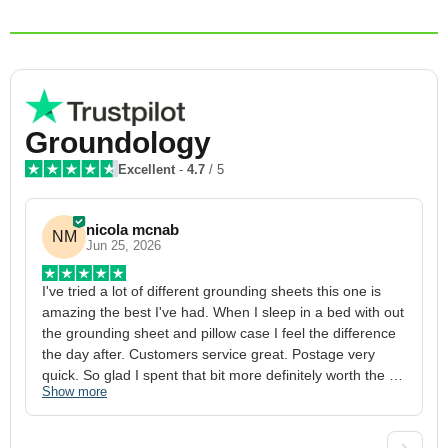
Groundology
Excellent
-
4.7
/ 5
nicola mcnab
NM
Jun 25, 2026
I've tried a lot of different grounding sheets this one is 
I
amazing the best I've had. When I sleep in a bed with out 
1
the grounding sheet and pillow case I feel the difference 
g
the day after. Customers service great. Postage very 
h
quick. So glad I spent that bit more definitely worth the 
w
Show more
S
money xx
p
a
w