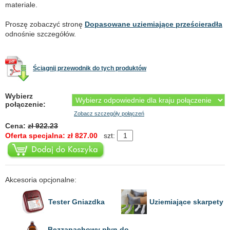
materiale.
Proszę zobaczyć stronę
Dopasowane uziemiające prześcieradła
odnośnie szczegółów.
Ściągnij przewodnik do tych produktów
Wybierz
połączenie:
Zobacz szczegóły połączeń
Cena:
zł 922.23
Oferta specjalna: zł 827.00
szt:
Akcesoria opcjonalne:
Tester Gniazdka
Uziemiające skarpety
Bezzapachowy płyn do