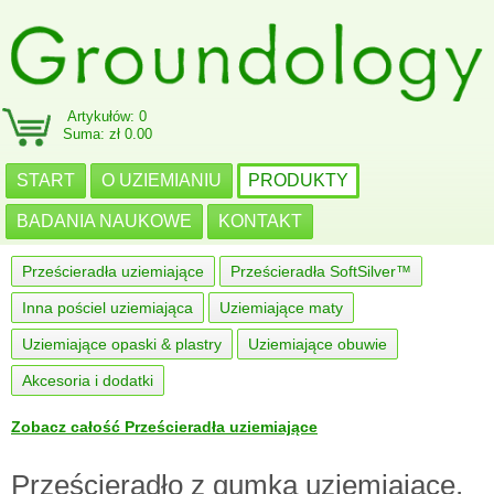
Artykułów: 0
Suma: zł 0.00
START
O UZIEMIANIU
PRODUKTY
BADANIA NAUKOWE
KONTAKT
Prześcieradła uziemiające
Prześcieradła SoftSilver™
Inna pościel uziemiająca
Uziemiające maty
Uziemiające opaski & plastry
Uziemiające obuwie
Akcesoria i dodatki
Zobacz całość Prześcieradła uziemiające
Prześcieradło z gumką uziemiające,