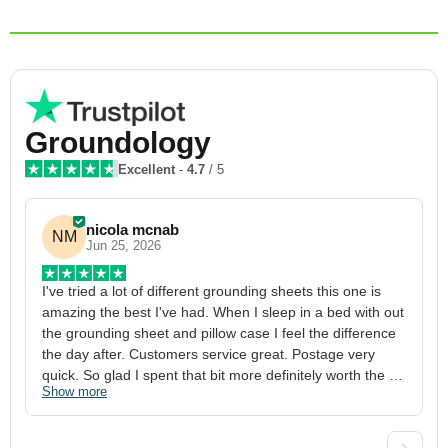
Groundology
Excellent
-
4.7
/ 5
nicola mcnab
NM
Jun 25, 2026
I've tried a lot of different grounding sheets this one is 
I
amazing the best I've had. When I sleep in a bed with out 
1
the grounding sheet and pillow case I feel the difference 
g
the day after. Customers service great. Postage very 
h
quick. So glad I spent that bit more definitely worth the 
w
Show more
S
money xx
p
a
w