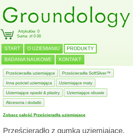
Artykułów: 0
Suma: zł 0.00
START
O UZIEMIANIU
PRODUKTY
BADANIA NAUKOWE
KONTAKT
Prześcieradła uziemiające
Prześcieradła SoftSilver™
Inna pościel uziemiająca
Uziemiające maty
Uziemiające opaski & plastry
Uziemiające obuwie
Akcesoria i dodatki
Zobacz całość Prześcieradła uziemiające
Prześcieradło z gumką uziemiające,