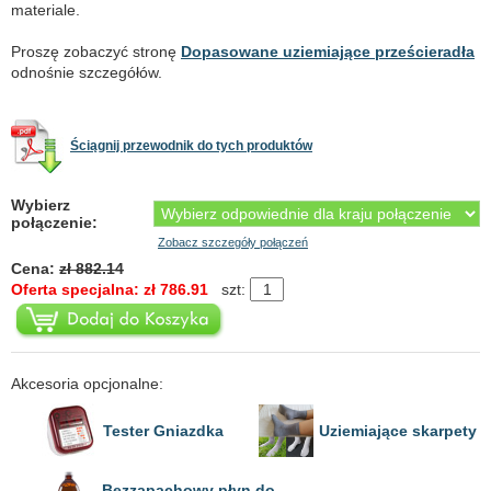
materiale.
Proszę zobaczyć stronę
Dopasowane uziemiające prześcieradła
odnośnie szczegółów.
Ściągnij przewodnik do tych produktów
Wybierz
połączenie:
Zobacz szczegóły połączeń
Cena:
zł 882.14
Oferta specjalna: zł 786.91
szt:
Akcesoria opcjonalne:
Tester Gniazdka
Uziemiające skarpety
Bezzapachowy płyn do