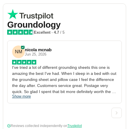
Groundology
Excellent
-
4.7
/ 5
nicola mcnab
NM
Jun 25, 2026
I've tried a lot of different grounding sheets this one is 
I
amazing the best I've had. When I sleep in a bed with out 
1
the grounding sheet and pillow case I feel the difference 
g
the day after. Customers service great. Postage very 
h
quick. So glad I spent that bit more definitely worth the 
w
Show more
S
money xx
p
a
w
w
2
Reviews collected independently on
Trustpilot
3