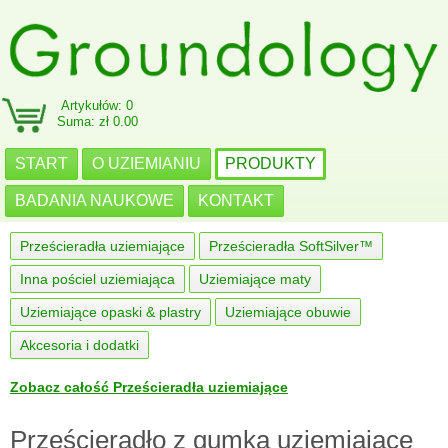
Artykułów: 0
Suma: zł 0.00
START
O UZIEMIANIU
PRODUKTY
BADANIA NAUKOWE
KONTAKT
Prześcieradła uziemiające
Prześcieradła SoftSilver™
Inna pościel uziemiająca
Uziemiające maty
Uziemiające opaski & plastry
Uziemiające obuwie
Akcesoria i dodatki
Zobacz całość Prześcieradła uziemiające
Prześcieradło z gumką uziemiające