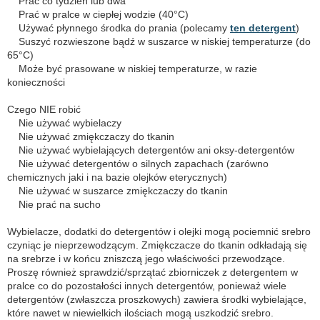
Prać co tydzień lub dwa
Prać w pralce w ciepłej wodzie (40°C)
Używać płynnego środka do prania (polecamy
ten detergent
)
Suszyć rozwieszone bądź w suszarce w niskiej temperaturze (do
65°C)
Może być prasowane w niskiej temperaturze, w razie
konieczności
Czego NIE robić
Nie używać wybielaczy
Nie używać zmiękczaczy do tkanin
Nie używać wybielających detergentów ani oksy-detergentów
Nie używać detergentów o silnych zapachach (zarówno
chemicznych jaki i na bazie olejków eterycznych)
Nie używać w suszarce zmiękczaczy do tkanin
Nie prać na sucho
Wybielacze, dodatki do detergentów i olejki mogą pociemnić srebro
czyniąc je nieprzewodzącym. Zmiękczacze do tkanin odkładają się
na srebrze i w końcu zniszczą jego właściwości przewodzące.
Proszę również sprawdzić/sprzątać zbiorniczek z detergentem w
pralce co do pozostałości innych detergentów, ponieważ wiele
detergentów (zwłaszcza proszkowych) zawiera środki wybielające,
które nawet w niewielkich ilościach mogą uszkodzić srebro.