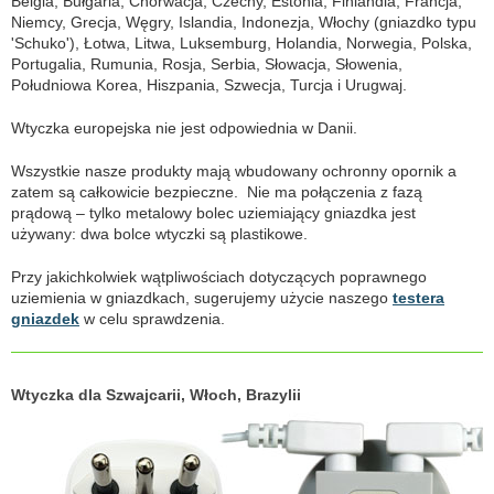
Belgia, Bułgaria, Chorwacja, Czechy, Estonia, Finlandia, Francja,
Niemcy, Grecja, Węgry, Islandia, Indonezja, Włochy (gniazdko typu
'Schuko'), Łotwa, Litwa, Luksemburg, Holandia, Norwegia, Polska,
Portugalia, Rumunia, Rosja, Serbia, Słowacja, Słowenia,
Południowa Korea, Hiszpania, Szwecja, Turcja i Urugwaj.
Wtyczka europejska nie jest odpowiednia w Danii.
Wszystkie nasze produkty mają wbudowany ochronny opornik a
zatem są całkowicie bezpieczne. Nie ma połączenia z fazą
prądową – tylko metalowy bolec uziemiający gniazdka jest
używany: dwa bolce wtyczki są plastikowe.
Przy jakichkolwiek wątpliwościach dotyczących poprawnego
uziemienia w gniazdkach, sugerujemy użycie naszego
testera
gniazdek
w celu sprawdzenia.
Wtyczka dla Szwajcarii, Włoch, Brazylii