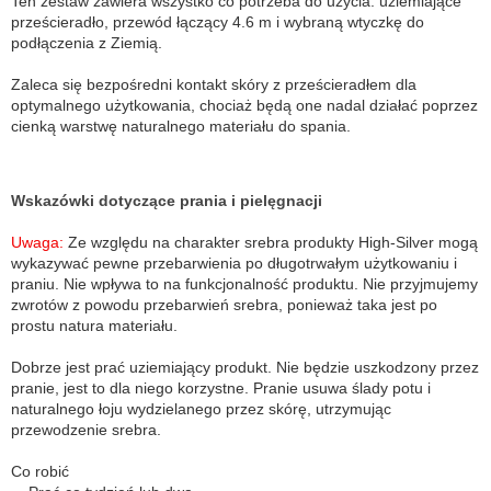
Ten zestaw zawiera wszystko co potrzeba do użycia: uziemiające
prześcieradło, przewód łączący 4.6 m i wybraną wtyczkę do
podłączenia z Ziemią.
Zaleca się bezpośredni kontakt skóry z prześcieradłem dla
optymalnego użytkowania, chociaż będą one nadal działać poprzez
cienką warstwę naturalnego materiału do spania.
Wskazówki dotyczące prania i pielęgnacji
Uwaga:
Ze względu na charakter srebra produkty High-Silver mogą
wykazywać pewne przebarwienia po długotrwałym użytkowaniu i
praniu. Nie wpływa to na funkcjonalność produktu. Nie przyjmujemy
zwrotów z powodu przebarwień srebra, ponieważ taka jest po
prostu natura materiału.
Dobrze jest prać uziemiający produkt. Nie będzie uszkodzony przez
pranie, jest to dla niego korzystne. Pranie usuwa ślady potu i
naturalnego łoju wydzielanego przez skórę, utrzymując
przewodzenie srebra.
Co robić