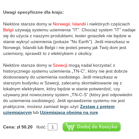
Uwagi specyficzne dla kraju:
Niektóre starsze domy w
Norwegii, Islandii
i niektórych częściach
Belgii
używają systemu uziemienia "IT". Chociaż system "IT" nadaje
się do użycia z naszymi produktami, tester gniazdek nie będzie w
stanie wykryć uziemienia (pokaże "No Earth"). Jeśli mieszkasz w
Norwegii, Islandii lub Belgii i nie jesteś pewny jak Twój dom jest
uziemiony, sprawdź to z elektrykiem z okolicy.
Niektóre starsze domy w
Szwecji
mogą nadal korzystać z
historycznego systemu uziemienia „TN-C”, który nie jest dobrze
dostosowany do uziemienia osobistego. Jeśli mieszkasz w
starszym budynku w Szwecji, zalecamy skontaktowanie się z
lokalnym elektrykiem, który będzie w stanie potwierdzić, czy
używany jest nowoczesny system „TN-C-S” (który jest odpowiedni
do uziemienia osobistego). Jeśli sprawdzenie systemu nie jest
praktyczne, możesz zamiast tego użyć
Zestaw z prętem
uziemiającym
lub
Uziemiająca obejma na rurę
.
Cena: zł 50.20
Ilość: