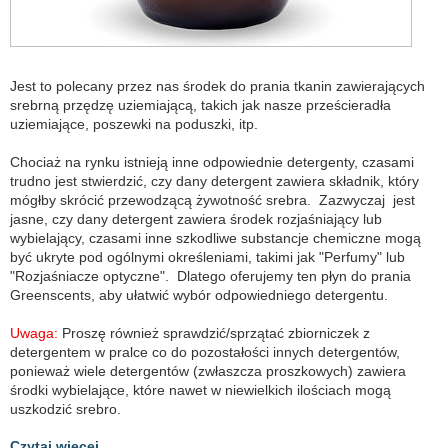
Jest to polecany przez nas środek do prania tkanin zawierających
srebrną przędzę uziemiającą, takich jak nasze prześcieradła
uziemiające, poszewki na poduszki, itp.
Chociaż na rynku istnieją inne odpowiednie detergenty, czasami
trudno jest stwierdzić, czy dany detergent zawiera składnik, który
mógłby skrócić przewodzącą żywotność srebra. Zazwyczaj jest
jasne, czy dany detergent zawiera środek rozjaśniający lub
wybielający, czasami inne szkodliwe substancje chemiczne mogą
być ukryte pod ogólnymi określeniami, takimi jak "Perfumy" lub
"Rozjaśniacze optyczne". Dlatego oferujemy ten płyn do prania
Greenscents, aby ułatwić wybór odpowiedniego detergentu.
Uwaga:
Proszę również sprawdzić/sprzątać zbiorniczek z
detergentem w pralce co do pozostałości innych detergentów,
ponieważ wiele detergentów (zwłaszcza proszkowych) zawiera
środki wybielające, które nawet w niewielkich ilościach mogą
uszkodzić srebro.
Czytaj więcej...