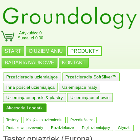
Artykułów: 0
Suma: zł 0.00
START
O UZIEMIANIU
PRODUKTY
BADANIA NAUKOWE
KONTAKT
Prześcieradła uziemiające
Prześcieradła SoftSilver™
Inna pościel uziemiająca
Uziemiające maty
Uziemiające opaski & plastry
Uziemiające obuwie
Akcesoria i dodatki
Testery
Książka o uziemieniu
Przedłużacze
Dodatkowe przewody
Rozdzielacze
Pręt uziemiający
Wtyczki
Tester gniazdek (Europa)